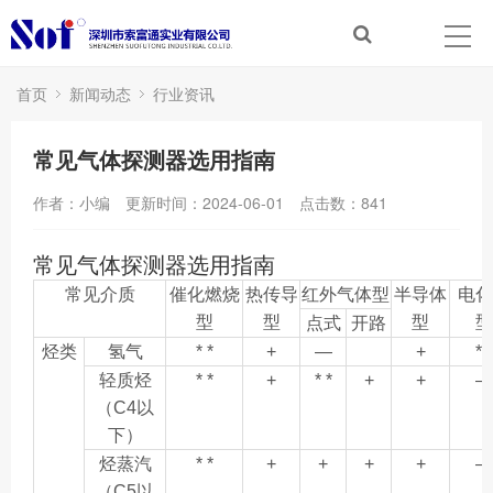
首页
新闻动态
行业资讯
常见气体探测器选用指南
作者：小编
更新时间：2024-06-01
点击数：
841
常见气体探测器选用指南
常见介质
催化燃烧
热传导
红外气体型
半导体
电化
型
型
型
型
点式
开路
烃类
氢气
* *
+
—
+
* *
轻质烃
* *
+
* *
+
+
—
（
C4
以
下）
烃蒸汽
* *
+
+
+
+
—
（
C5
以