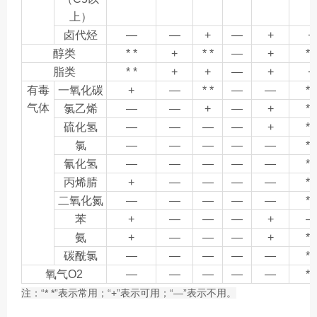
上）
卤代烃
—
—
+
—
+
+
醇类
* *
+
* *
—
+
* *
脂类
* *
+
+
—
+
+
有毒
一氧化碳
+
—
* *
—
—
* *
气体
氯乙烯
—
—
+
—
+
* *
硫化氢
—
—
—
—
+
* *
氯
—
—
—
—
—
* *
氰化氢
—
—
—
—
—
* *
丙烯腈
+
—
—
—
—
* *
二氧化氮
—
—
—
—
—
* *
苯
+
—
—
—
+
—
氨
+
—
—
—
+
* *
碳酰氯
—
—
—
—
—
* *
氧气
O2
—
—
—
—
—
* *
“* *”
“+”
“—”
注：
表示常用；
表示可用；
表示不用。