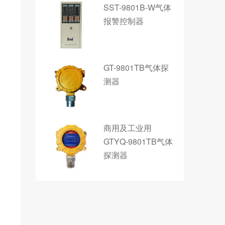
SST-9801B-W气体
报警控制器
GT-9801TB气体探
测器
商用及工业用
GTYQ-9801TB气体
探测器