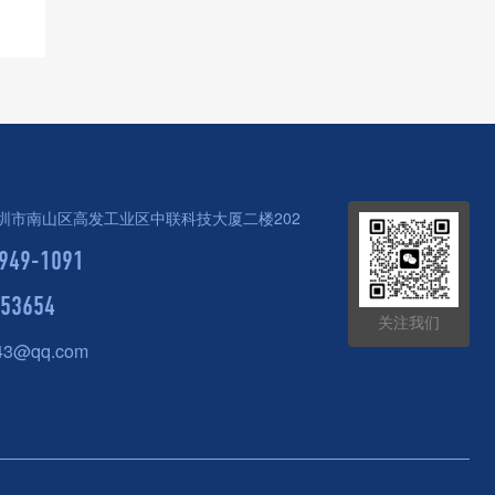
圳市南山区高发工业区中联科技大厦二楼202
949-1091
53654
关注我们
43@qq.com