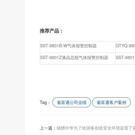
推荐产品：
SST-9801B-W气体报警控制器
GTYQ-9
SST-9801Z液晶总线气体报警控制器
SST-98
Tag：
索富通公司业绩
索富通客户案例
上一篇：
锦绣中华为了给游客创造安全环境设置了