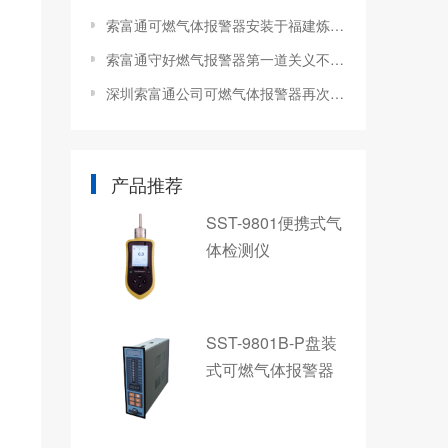
索富通可燃气体报警器安装于福建炼化公司
索富通守好燃气报警器第一道关义不容辞
深圳索富通公司可燃气体报警器再次安装于比亚迪公司
产品推荐
SST-9801便携式气
体检测仪
SST-9801B-P盘装
式可燃气体报警器