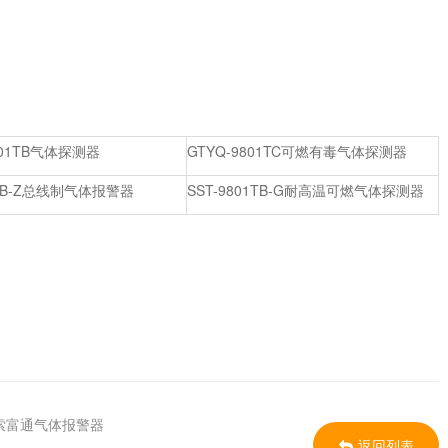
801TB气体探测器
GTYQ-9801TC可燃有毒气体探测器
01B-Z总线制气体报警器
SST-9801TB-G耐高温可燃气体探测器
索富通气体报警器
返回列表