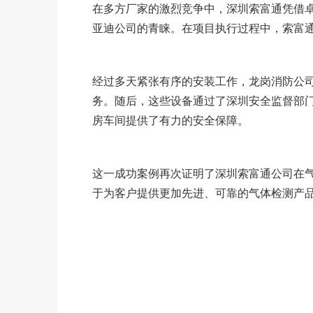
在多方厂家的激烈竞争中，深圳索富通凭借
亚迪公司的青睐。在项目执行过程中，索富
经过多天紧张有序的安装工作，龙岗消防公
务。随后，这些设备通过了深圳安全监督部
房车间提供了有力的安全保障。
这一成功案例再次证明了深圳索富通公司在
于为客户提供更加先进、可靠的气体检测产