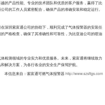
卓越的产品性能、专业的技术团队和优质的客户服务，赢得了比
通公司的工作人员紧密配合，确保产品的准确安装和稳定运行。
司在深圳索富通公司的协助下，顺利完成了气体报警器的安装任
门的严格检查，确保了其准确性和可靠性，为比亚迪公司的喷油
气体检测领域的专业实力和优质服务。未来，索富通将继续致力
品和解决方案，为各行各业的安全生产保驾护航。
本信息来自：索富通可燃气体报警器
http://www.szsftgs.com