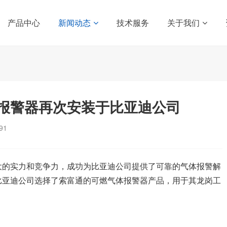
产品中心
新闻动态
技术服务
关于我们
报警器再次安装于比亚迪公司
91
大的实力和竞争力，成功为比亚迪公司提供了可靠的气体报警解
比亚迪公司选择了索富通的可燃气体报警器产品，用于其龙岗工